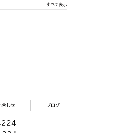
すべて表示
士事務所・司法書士事務
い合わせ
ブログ
行政書士事務所などの士
4224
先生方からのご利用が増
の現場では、 少人数で事務
運営している 裁判対応や書