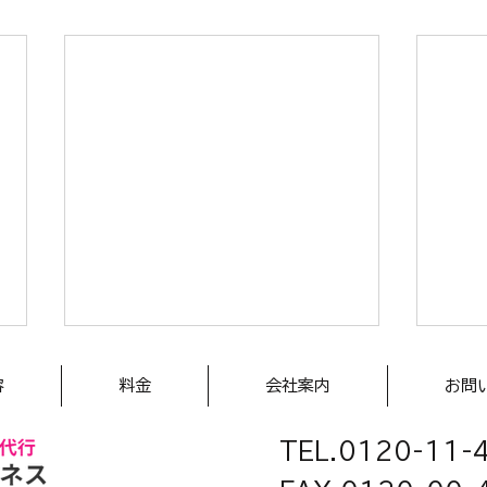
大切なお客様のサポート窓口
弁護
容
料金
会社案内
お問
として、日曜・祝日も午後8
所・
時まで対応可能
TEL.0120-11-
業の
「各種お問い合せ」「情報案内」
士業
「イベント受付」「資料請求受
所を