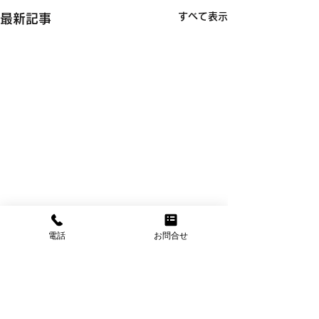
すべて表示
最新記事
大切なお客様のサポート
弁護士事務所・
電話
お問合せ
窓口として、日曜・祝日
事務所・行政書
全国対応の電話代行 株式会社アルファビジネス
も午後8時まで対応可能
などの士業の先
「各種お問い合せ」「情報案
士業の現場では、
内」「イベント受付」「資料
事務所を運営して
のご利用が増加
〒273-0005 千葉県船橋市本町3丁目32-20