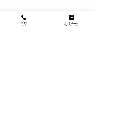
電話
お問合せ
全国対応の電話代行 株式会社アルファビジネス
〒273-0005 千葉県船橋市本町3丁目32-20
東信船橋ビル5階
TEL.0120-11-4224
​FAX.0120-00-4224
© 2025 株式会社アルファビジネス. All Rights Reserved.